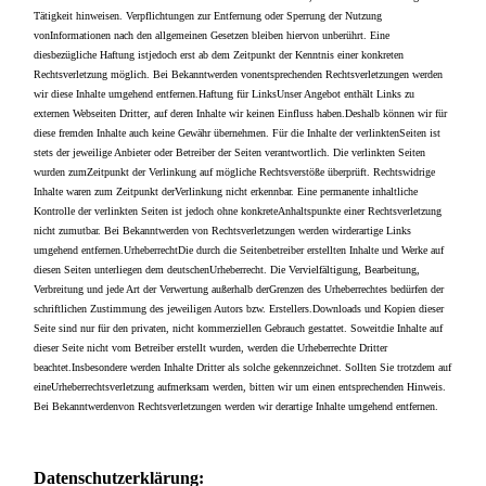
Tätigkeit hinweisen. Verpflichtungen zur Entfernung oder Sperrung der Nutzung
vonInformationen nach den allgemeinen Gesetzen bleiben hiervon unberührt. Eine
diesbezügliche Haftung istjedoch erst ab dem Zeitpunkt der Kenntnis einer konkreten
Rechtsverletzung möglich. Bei Bekanntwerden vonentsprechenden Rechtsverletzungen werden
wir diese Inhalte umgehend entfernen.Haftung für LinksUnser Angebot enthält Links zu
externen Webseiten Dritter, auf deren Inhalte wir keinen Einfluss haben.Deshalb können wir für
diese fremden Inhalte auch keine Gewähr übernehmen. Für die Inhalte der verlinktenSeiten ist
stets der jeweilige Anbieter oder Betreiber der Seiten verantwortlich. Die verlinkten Seiten
wurden zumZeitpunkt der Verlinkung auf mögliche Rechtsverstöße überprüft. Rechtswidrige
Inhalte waren zum Zeitpunkt derVerlinkung nicht erkennbar. Eine permanente inhaltliche
Kontrolle der verlinkten Seiten ist jedoch ohne konkreteAnhaltspunkte einer Rechtsverletzung
nicht zumutbar. Bei Bekanntwerden von Rechtsverletzungen werden wirderartige Links
umgehend entfernen.UrheberrechtDie durch die Seitenbetreiber erstellten Inhalte und Werke auf
diesen Seiten unterliegen dem deutschenUrheberrecht. Die Vervielfältigung, Bearbeitung,
Verbreitung und jede Art der Verwertung außerhalb derGrenzen des Urheberrechtes bedürfen der
schriftlichen Zustimmung des jeweiligen Autors bzw. Erstellers.Downloads und Kopien dieser
Seite sind nur für den privaten, nicht kommerziellen Gebrauch gestattet. Soweitdie Inhalte auf
dieser Seite nicht vom Betreiber erstellt wurden, werden die Urheberrechte Dritter
beachtet.Insbesondere werden Inhalte Dritter als solche gekennzeichnet. Sollten Sie trotzdem auf
eineUrheberrechtsverletzung aufmerksam werden, bitten wir um einen entsprechenden Hinweis.
Bei Bekanntwerdenvon Rechtsverletzungen werden wir derartige Inhalte umgehend entfernen.
Datenschutzerklärung: