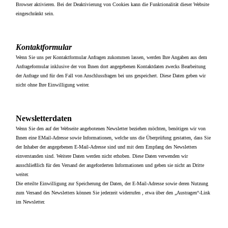
Browser aktivieren. Bei der Deaktivierung von Cookies kann die Funktionalität dieser Website
eingeschränkt sein.
Kontaktformular
Wenn Sie uns per Kontaktformular Anfragen zukommen lassen, werden Ihre Angaben aus dem
Anfrageformular inklusive der von Ihnen dort angegebenen Kontaktdaten zwecks Bearbeitung
der Anfrage und für den Fall von Anschlussfragen bei uns gespeichert. Diese Daten geben wir
nicht ohne Ihre Einwilligung weiter.
Newsletterdaten
Wenn Sie den auf der Webseite angebotenen Newsletter beziehen möchten, benötigen wir von
Ihnen eine EMail-Adresse sowie Informationen, welche uns die Überprüfung gestatten, dass Sie
der Inhaber der angegebenen E-Mail-Adresse sind und mit dem Empfang des Newsletters
einverstanden sind. Weitere Daten werden nicht erhoben. Diese Daten verwenden wir
ausschließlich für den Versand der angeforderten Informationen und geben sie nicht an Dritte
weiter.
Die erteilte Einwilligung zur Speicherung der Daten, der E-Mail-Adresse sowie deren Nutzung
zum Versand des Newsletters können Sie jederzeit widerrufen , etwa über den „Austragen“-Link
im Newsletter.