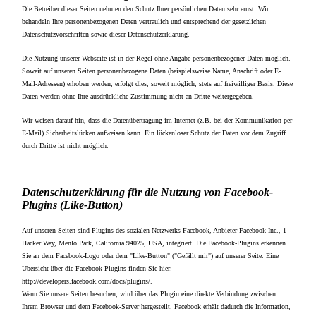
Die Betreiber dieser Seiten nehmen den Schutz Ihrer persönlichen Daten sehr ernst. Wir
behandeln Ihre personenbezogenen Daten vertraulich und entsprechend der gesetzlichen
Datenschutzvorschriften sowie dieser Datenschutzerklärung.
Die Nutzung unserer Webseite ist in der Regel ohne Angabe personenbezogener Daten möglich.
Soweit auf unseren Seiten personenbezogene Daten (beispielsweise Name, Anschrift oder E-
Mail-Adressen) erhoben werden, erfolgt dies, soweit möglich, stets auf freiwilliger Basis. Diese
Daten werden ohne Ihre ausdrückliche Zustimmung nicht an Dritte weitergegeben.
Wir weisen darauf hin, dass die Datenübertragung im Internet (z.B. bei der Kommunikation per
E-Mail) Sicherheitslücken aufweisen kann. Ein lückenloser Schutz der Daten vor dem Zugriff
durch Dritte ist nicht möglich.
Datenschutzerklärung für die Nutzung von Facebook-
Plugins (Like-Button)
Auf unseren Seiten sind Plugins des sozialen Netzwerks Facebook, Anbieter Facebook Inc., 1
Hacker Way, Menlo Park, California 94025, USA, integriert. Die Facebook-Plugins erkennen
Sie an dem Facebook-Logo oder dem "Like-Button" ("Gefällt mir") auf unserer Seite. Eine
Übersicht über die Facebook-Plugins finden Sie hier:
http://developers.facebook.com/docs/plugins/.
Wenn Sie unsere Seiten besuchen, wird über das Plugin eine direkte Verbindung zwischen
Ihrem Browser und dem Facebook-Server hergestellt. Facebook erhält dadurch die Information,