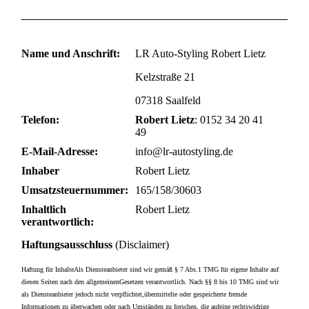
Name und Anschrift:
LR Auto-Styling Robert Lietz
Kelzstraße 21
07318 Saalfeld
Telefon:
Robert Lietz
: 0152 34 20 41
49
E-Mail-Adresse:
info@lr-autostyling.de
Inhaber
Robert Lietz
Umsatzsteuernummer:
165/158/30603
Inhaltlich
Robert Lietz
verantwortlich:
Haftungsausschluss
(Disclaimer)
Haftung für InhalteAls Diensteanbieter sind wir gemäß § 7 Abs.1 TMG für eigene Inhalte auf
diesen Seiten nach den allgemeinenGesetzen verantwortlich. Nach §§ 8 bis 10 TMG sind wir
als Diensteanbieter jedoch nicht verpflichtet,übermittelte oder gespeicherte fremde
Informationen zu überwachen oder nach Umständen zu forschen, die aufeine rechtswidrige