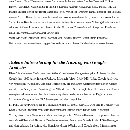
dass Sie mit Ihrer IP-Adresse unsere Seite besucht haben. Wenn Sie den Facebook "Like-
Button" anklicken während Sie in Ihrem Facebook-Account eingeloggt sind, können Sie die
Inhalte unserer Seiten auf Ihrem Facebook-Profil verlinken. Dadurch kann Facebook den Besuch
unserer Seiten Ihrem Benutzerkonto zuordnen. Wir weisen darauf hin, dass wir als Anbieter der
Seiten keine Kenntnis vom Inhalt der übermittelten Daten sowie deren Nutzung durch Facebook
erhalten. Weitere Informationen hierzu finden Sie in der Datenschutzerklärung von Facebook
unter http://de-de.facebook.com/policy.php.
Wenn Sie nicht wünschen, dass Facebook den Besuch unserer Seiten Ihrem Facebook-
Nutzerkonto zuordnen kann, loggen Sie sich bitte aus Ihrem Facebook-Benutzerkonto aus.
Datenschutzerklärung für die Nutzung von Google
Analytics
Diese Website nutzt Funktionen des Webanalysedienstes Google Analytics. Anbieter ist die
Google Inc. 1600 Amphitheatre Parkway Mountain View, CA 94043, USA. Google Analytics
verwendet sog. "Cookies". Das sind Textdateien, die auf Ihrem Computer gespeichert werden
und die eine Analyse der Benutzung der Website durch Sie ermöglichen. Die durch den Cookie
erzeugten Informationen über Ihre Benutzung dieser Website werden in der Regel an einen
Server von Google in den USA übertragen und dort gespeichert.
Im Falle der Aktivierung der IP-Anonymisierung auf dieser Webseite wird Ihre IP-Adresse von
Google jedoch innerhalb von Mitgliedstaaten der Europäischen Union oder in anderen
Vertragsstaaten des Abkommens über den Europäischen Wirtschaftsraum zuvor gekürzt. Nur in
Ausnahmefällen wird die volle IP-Adresse an einen Server von Google in den USA übertragen
und dort gekürzt. Im Auftrag des Betreibers dieser Website wird Google diese Informationen