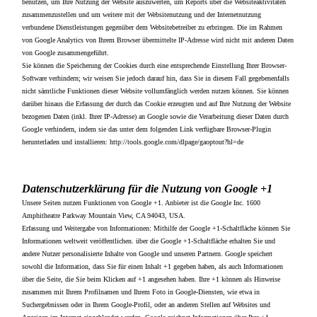
benutzen, um Ihre Nutzung der Website auszuwerten, um Reports über die Websiteaktivitäten
zusammenzustellen und um weitere mit der Websitenutzung und der Internetnutzung
verbundene Dienstleistungen gegenüber dem Websitebetreiber zu erbringen. Die im Rahmen
von Google Analytics von Ihrem Browser übermittelte IP-Adresse wird nicht mit anderen Daten
von Google zusammengeführt.
Sie können die Speicherung der Cookies durch eine entsprechende Einstellung Ihrer Browser-
Software verhindern; wir weisen Sie jedoch darauf hin, dass Sie in diesem Fall gegebenenfalls
nicht sämtliche Funktionen dieser Website vollumfänglich werden nutzen können. Sie können
darüber hinaus die Erfassung der durch das Cookie erzeugten und auf Ihre Nutzung der Website
bezogenen Daten (inkl. Ihrer IP-Adresse) an Google sowie die Verarbeitung dieser Daten durch
Google verhindern, indem sie das unter dem folgenden Link verfügbare Browser-Plugin
herunterladen und installieren: http://tools.google.com/dlpage/gaoptout?hl=de
Datenschutzerklärung für die Nutzung von Google +1
Unsere Seiten nutzen Funktionen von Google +1. Anbieter ist die Google Inc. 1600
Amphitheatre Parkway Mountain View, CA 94043, USA.
Erfassung und Weitergabe von Informationen: Mithilfe der Google +1-Schaltfläche können Sie
Informationen weltweit veröffentlichen. über die Google +1-Schaltfläche erhalten Sie und
andere Nutzer personalisierte Inhalte von Google und unseren Partnern. Google speichert
sowohl die Information, dass Sie für einen Inhalt +1 gegeben haben, als auch Informationen
über die Seite, die Sie beim Klicken auf +1 angesehen haben. Ihre +1 können als Hinweise
zusammen mit Ihrem Profilnamen und Ihrem Foto in Google-Diensten, wie etwa in
Suchergebnissen oder in Ihrem Google-Profil, oder an anderen Stellen auf Websites und