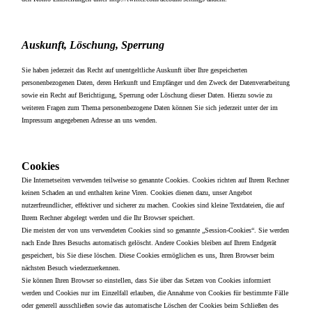
Auskunft, Löschung, Sperrung
Sie haben jederzeit das Recht auf unentgeltliche Auskunft über Ihre gespeicherten
personenbezogenen Daten, deren Herkunft und Empfänger und den Zweck der Datenverarbeitung
sowie ein Recht auf Berichtigung, Sperrung oder Löschung dieser Daten. Hierzu sowie zu
weiteren Fragen zum Thema personenbezogene Daten können Sie sich jederzeit unter der im
Impressum angegebenen Adresse an uns wenden.
Cookies
Die Internetseiten verwenden teilweise so genannte Cookies. Cookies richten auf Ihrem Rechner
keinen Schaden an und enthalten keine Viren. Cookies dienen dazu, unser Angebot
nutzerfreundlicher, effektiver und sicherer zu machen. Cookies sind kleine Textdateien, die auf
Ihrem Rechner abgelegt werden und die Ihr Browser speichert.
Die meisten der von uns verwendeten Cookies sind so genannte „Session-Cookies“. Sie werden
nach Ende Ihres Besuchs automatisch gelöscht. Andere Cookies bleiben auf Ihrem Endgerät
gespeichert, bis Sie diese löschen. Diese Cookies ermöglichen es uns, Ihren Browser beim
nächsten Besuch wiederzuerkennen.
Sie können Ihren Browser so einstellen, dass Sie über das Setzen von Cookies informiert
werden und Cookies nur im Einzelfall erlauben, die Annahme von Cookies für bestimmte Fälle
oder generell ausschließen sowie das automatische Löschen der Cookies beim Schließen des