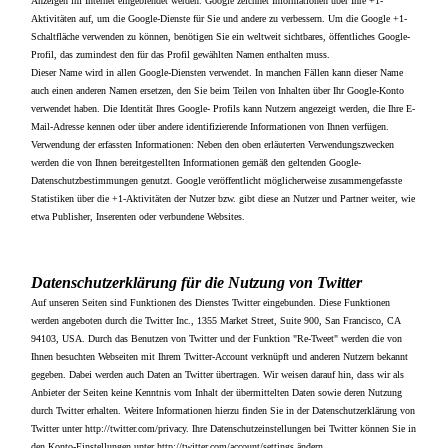
Anzeigen im Internet eingeblendet werden. Google zeichnet Informationen über Ihre +1-
Aktivitäten auf, um die Google-Dienste für Sie und andere zu verbessern. Um die Google +1-
Schaltfläche verwenden zu können, benötigen Sie ein weltweit sichtbares, öffentliches Google-
Profil, das zumindest den für das Profil gewählten Namen enthalten muss.
Dieser Name wird in allen Google-Diensten verwendet. In manchen Fällen kann dieser Name
auch einen anderen Namen ersetzen, den Sie beim Teilen von Inhalten über Ihr Google-Konto
verwendet haben. Die Identität Ihres Google- Profils kann Nutzern angezeigt werden, die Ihre E-
Mail-Adresse kennen oder über andere identifizierende Informationen von Ihnen verfügen.
Verwendung der erfassten Informationen: Neben den oben erläuterten Verwendungszwecken
werden die von Ihnen bereitgestellten Informationen gemäß den geltenden Google-
Datenschutzbestimmungen genutzt. Google veröffentlicht möglicherweise zusammengefasste
Statistiken über die +1-Aktivitäten der Nutzer bzw. gibt diese an Nutzer und Partner weiter, wie
etwa Publisher, Inserenten oder verbundene Websites.
Datenschutzerklärung für die Nutzung von Twitter
Auf unseren Seiten sind Funktionen des Dienstes Twitter eingebunden. Diese Funktionen
werden angeboten durch die Twitter Inc., 1355 Market Street, Suite 900, San Francisco, CA
94103, USA. Durch das Benutzen von Twitter und der Funktion "Re-Tweet" werden die von
Ihnen besuchten Webseiten mit Ihrem Twitter-Account verknüpft und anderen Nutzern bekannt
gegeben. Dabei werden auch Daten an Twitter übertragen. Wir weisen darauf hin, dass wir als
Anbieter der Seiten keine Kenntnis vom Inhalt der übermittelten Daten sowie deren Nutzung
durch Twitter erhalten. Weitere Informationen hierzu finden Sie in der Datenschutzerklärung von
Twitter unter http://twitter.com/privacy. Ihre Datenschutzeinstellungen bei Twitter können Sie in
den Konto-Einstellungen unter http://twitter.com/account/settings ändern.